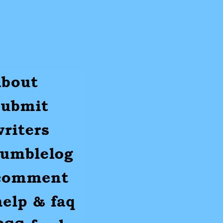
ut
mit
ters
umblr
mments
p
S